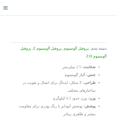
رش
ain
ه
enu
حتوا
دسته بندی:
پروفیل آلومینیوم
,
پروفیل آلومینیوم Z
,
پروفیل
آلومینیوم Z18
ضخامت:
2.5 میلی‌متر
جنس:
آلیاژ آلومینیوم
طراحی:
Z شکل، ایده‌آل برای اتصال و تقویت در
ساختارهای مختلف.
وزن:
وزن حدود 6.5 کیلوگرم
پوشش:
پوشش آنودایز یا رنگ پودری برای مقاومت
بیشتر و ظاهری زیباتر.