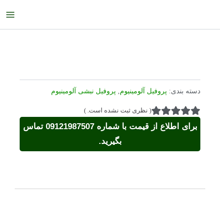
رش
ain
ه
enu
حتوا
دسته بندی:
پروفیل آلومینیوم
,
پروفیل نبشی آلومینیوم
(
نظری ثبت نشده است.
)
برای اطلاع از قیمت با شماره 09121987507 تماس
بگیرید.