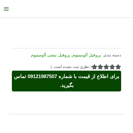
رش
ain
ه
enu
حتوا
دسته بندی:
پروفیل آلومینیوم
,
پروفیل نبشی آلومینیوم
(
نظری ثبت نشده است.
)
برای اطلاع از قیمت با شماره 09121987507 تماس
بگیرید.